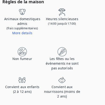
Règles de la maison
Animaux domestiques
Heures silencieuses
admis
(14:00 jusqu'à 17:00)
(frais supplémentaires)
More details
Contactez-nous pour nous faire savoir que vous apportez votre animal de compagnie et pour obtenir des détails sur les frais supplémentaires.
Non fumeur
Les fêtes ou les
événements ne sont
pas autorisés
Convient aux enfants
Convient aux
(2 à 12 ans)
nourrissons (moins de
2 ans)