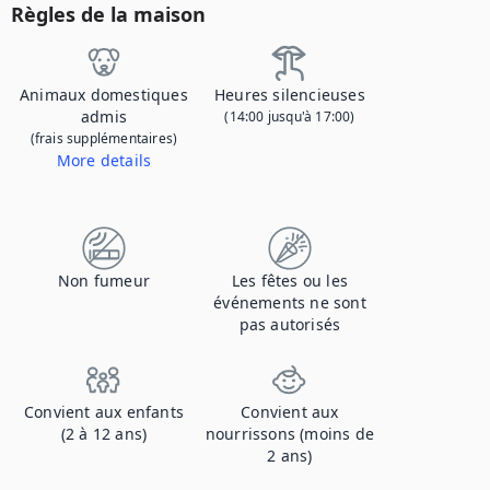
Règles de la maison
Animaux domestiques
Heures silencieuses
admis
(14:00 jusqu'à 17:00)
(frais supplémentaires)
More details
Contactez-nous pour nous faire savoir que vous apportez votre animal de compagnie et pour obtenir des détails sur les frais supplémentaires.
Non fumeur
Les fêtes ou les
événements ne sont
pas autorisés
Convient aux enfants
Convient aux
(2 à 12 ans)
nourrissons (moins de
2 ans)