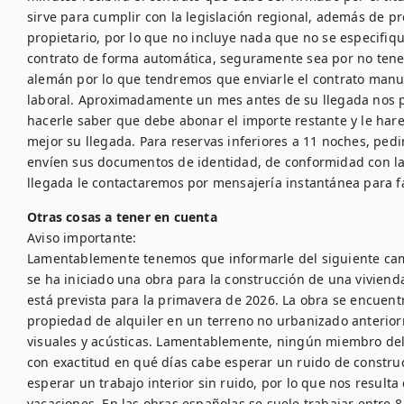
sirve para cumplir con la legislación regional, además de pr
propietario, por lo que no incluye nada que no se especifique
contrato de forma automática, seguramente sea por no tener 
alemán por lo que tendremos que enviarle el contrato manu
laboral. Aproximadamente un mes antes de su llegada nos 
hacerle saber que debe abonar el importe restante y le ha
mejor su llegada. Para reservas inferiores a 11 noches, ped
envíen sus documentos de identidad, de conformidad con la 
Otras cosas a tener en cuenta
Aviso importante:

Lamentablemente tenemos que informarle del siguiente camb
se ha iniciado una obra para la construcción de una vivienda 
está prevista para la primavera de 2026. La obra se encuent
propiedad de alquiler en un terreno no urbanizado anteriorm
visuales y acústicas. Lamentablemente, ningún miembro del
con exactitud en qué días cabe esperar un ruido de construc
esperar un trabajo interior sin ruido, por lo que nos resulta 
vacaciones. En las obras españolas se suele trabajar entre 8 