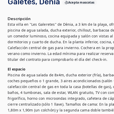
Galetes, Dènia
Acepta mascotas
Descripción
Esta villa en "Les Galeretes" de Dènia, a 3 km de la playa, o
piscina de agua salada, ducha exterior, chillout, barbacoa de
un comedor luminoso, cocina equipada y salón con vistas al m
dormitorios y cuarto de ducha. En la planta inferior, cocina, 
Calefacción central de gas para invierno. Cochera en la prop
verano como invierno. La edad mínima para realizar reservas 
titular del contrato para comprobarlo el día del check-in.
El espacio
Piscina de agua salada de 8x4m, ducha exterior (fría), barbac
coches pequeños o 1 grande, 3 aires acondicionados (salón +
calefacción central de gas en toda la casa (botellas de gas),
baños, 4 tumbonas, sala de estar, WLAN gratuito, TV con conex
frigorífico, horno con microondas integrado, cafetera de cáps
cierre centralizado (sólo 1 llave). Tamaños de cama: En la p
1,80m x 1,90m (un colchón) y la segunda cama doble tambié