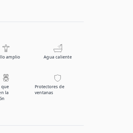
llo amplio
Agua caliente
s que
Protectores de
en la
ventanas
ión