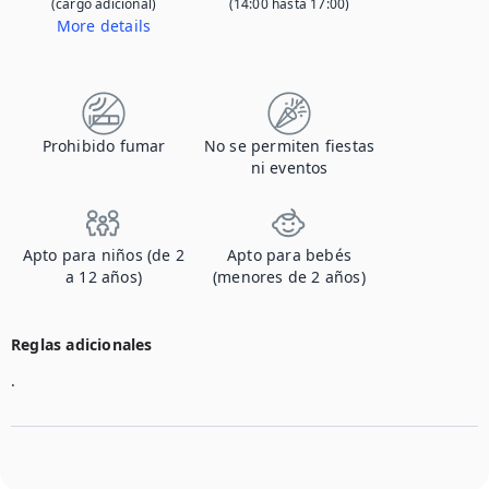
(cargo adicional)
(14:00 hasta 17:00)
More details
Póngase en contacto con nosotros para informarnos de que va a traer a su mascota y para obtener detalles sobre la tarifa adicional.
Prohibido fumar
No se permiten fiestas
ni eventos
Apto para niños (de 2
Apto para bebés
a 12 años)
(menores de 2 años)
Reglas adicionales
.