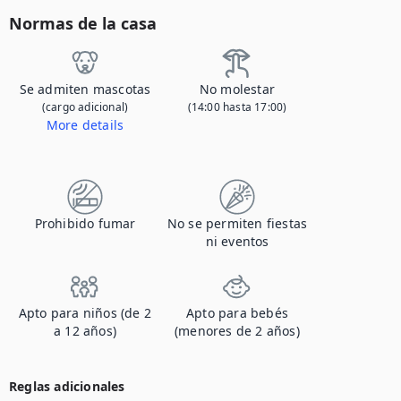
Normas de la casa
Se admiten mascotas
No molestar
(cargo adicional)
(14:00 hasta 17:00)
More details
Póngase en contacto con nosotros para informarnos de que va a traer a su mascota y para obtener detalles sobre la tarifa adicional.
Prohibido fumar
No se permiten fiestas
ni eventos
Apto para niños (de 2
Apto para bebés
a 12 años)
(menores de 2 años)
Reglas adicionales