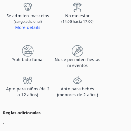
Se admiten mascotas
No molestar
(cargo adicional)
(14:00 hasta 17:00)
More details
Póngase en contacto con nosotros para informarnos de que va a traer a su mascota y para obtener detalles sobre la tarifa adicional.
Prohibido fumar
No se permiten fiestas
ni eventos
Apto para niños (de 2
Apto para bebés
a 12 años)
(menores de 2 años)
Reglas adicionales
.