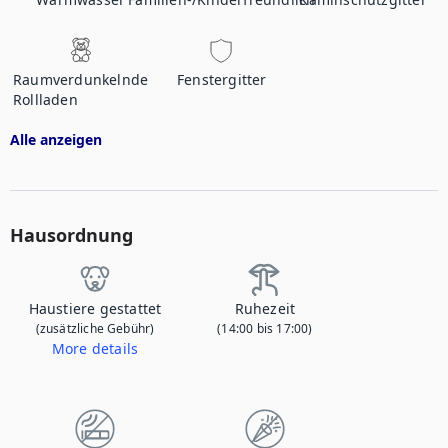
Raumverdunkelnde
Fenstergitter
Rollladen
Alle anzeigen
Hausordnung
Haustiere gestattet
Ruhezeit
(zusätzliche Gebühr)
(14:00 bis 17:00)
More details
Wenn Sie Ihr Haustier mitbringen, kontaktieren Sie uns, um mehr über die zusätzlichen Gebühren zu erfahren.