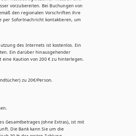
sser vorzubereiten. Bei Buchungen von 
emäß den regionalen Vorschriften ihre 
 per Sofortnachricht kontaktieren, um 
tzung des Internets ist kostenlos. Ein 
lten. Ein darüber hinausgehender 
 eine Kaution von 200 € zu hinterlegen.

ndtücher) zu 20€/Person. 

en.

s Gesamtbetrages (ohne Extras), ist mit 
nft. Die Bank kann Sie um die 
sch 30 % der ersten Zahlung 