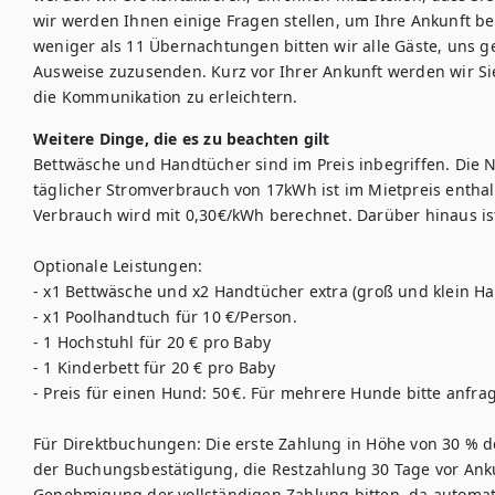
wir werden Ihnen einige Fragen stellen, um Ihre Ankunft be
weniger als 11 Übernachtungen bitten wir alle Gäste, uns g
Ausweise zuzusenden. Kurz vor Ihrer Ankunft werden wir Sie
Weitere Dinge, die es zu beachten gilt
Bettwäsche und Handtücher sind im Preis inbegriffen. Die Nu
täglicher Stromverbrauch von 17kWh ist im Mietpreis entha
Verbrauch wird mit 0,30€/kWh berechnet. Darüber hinaus ist
Optionale Leistungen: 

- x1 Bettwäsche und x2 Handtücher extra (groß und klein Ha
- x1 Poolhandtuch für 10 €/Person. 

- 1 Hochstuhl für 20 € pro Baby

- 1 Kinderbett für 20 € pro Baby

- Preis für einen Hund: 50 €. Für mehrere Hunde bitte anfrag
Für Direktbuchungen: Die erste Zahlung in Höhe von 30 % de
der Buchungsbestätigung, die Restzahlung 30 Tage vor Anku
Genehmigung der vollständigen Zahlung bitten, da automati