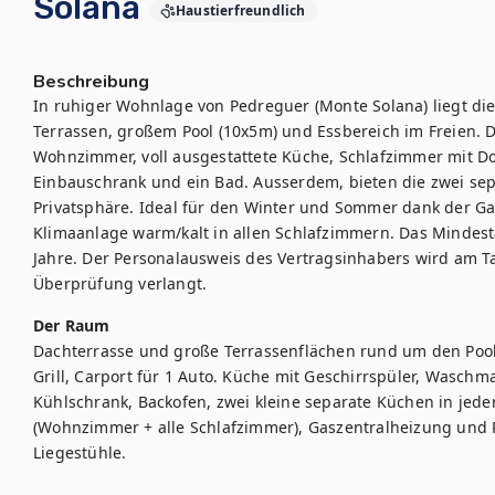
Solana
Haustierfreundlich
Beschreibung
In ruhiger Wohnlage von Pedreguer (Monte Solana) liegt die
Terrassen, großem Pool (10x5m) und Essbereich im Freien. D
Wohnzimmer, voll ausgestattete Küche, Schlafzimmer mit Do
Einbauschrank und ein Bad. Ausserdem, bieten die zwei sep
Privatsphäre. Ideal für den Winter und Sommer dank der Gas
Klimaanlage warm/kalt in allen Schlafzimmern. Das Mindesta
Jahre. Der Personalausweis des Vertragsinhabers wird am Ta
Überprüfung verlangt.
Der Raum
Dachterrasse und große Terrassenflächen rund um den Pool,
Grill, Carport für 1 Auto. Küche mit Geschirrspüler, Waschm
Kühlschrank, Backofen, zwei kleine separate Küchen in jed
(Wohnzimmer + alle Schlafzimmer), Gaszentralheizung und P
Liegestühle.
