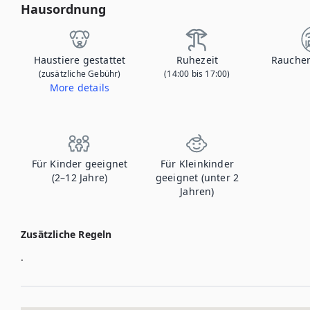
Hausordnung
Haustiere gestattet
Ruhezeit
Rauchen
(zusätzliche Gebühr)
(14:00 bis 17:00)
More details
Wenn Sie Ihr Haustier mitbringen, kontaktieren Sie uns, um mehr über die zusätzlichen Gebühren zu erfahren.
Für Kinder geeignet
Für Kleinkinder
(2–12 Jahre)
geeignet (unter 2
Jahren)
Zusätzliche Regeln
.